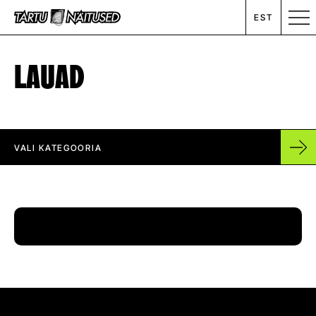
EST
LAUAD
MESSIKALENDER
RENT
VALI KATEGOORIA
ETTEVÕTTEST
UUDISED
KONTAKT