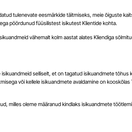
irjeldatud tulenevate eesmärkide täitmiseks, meie õiguste k
ga pöördunud füüsilistest isikutest Klientide kohta.
 isikuandmeid vähemalt kolm aastat alates Kliendiga sõlmitu
e isikuandmeid selliselt, et on tagatud isikuandmete tõhus 
äitmisega või kellele isikuandmete avaldamine on kooskõla
gud, milles oleme määranud kindlaks isikuandmete töötlem