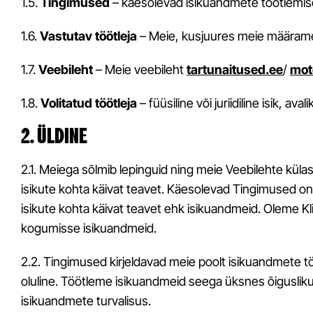
1.5.
Tingimused
– käesolevad isikuandmete töötlemis
1.6.
Vastutav töötleja
– Meie, kusjuures meie määrame
1.7.
Veebileht
– Meie veebileht
tartunaitused.ee
/
mot
1.8.
Volitatud töötleja
– füüsiline või juriidiline isik, 
2. ÜLDINE
2.1. Meiega sõlmib lepinguid ning meie Veebilehte külasta
isikute kohta käivat teavet. Käesolevad Tingimused on
isikute kohta käivat teavet ehk isikuandmeid. Oleme Klie
kogumisse isikuandmeid.
2.2. Tingimused kirjeldavad meie poolt isikuandmete t
oluline. Töötleme isikuandmeid seega üksnes õiguslik
isikuandmete turvalisus.