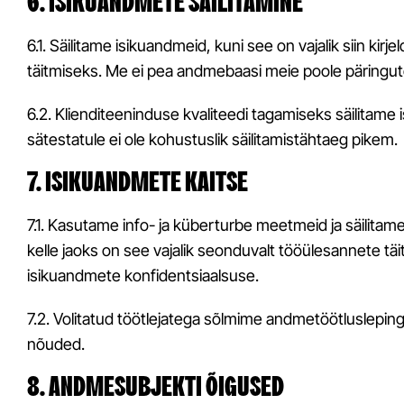
6. ISIKUANDMETE SÄILITAMINE
6.1. Säilitame isikuandmeid, kuni see on vajalik siin k
täitmiseks. Me ei pea andmebaasi meie poole päringute
6.2. Klienditeeninduse kvaliteedi tagamiseks säilitame
sätestatule ei ole kohustuslik säilitamistähtaeg pikem.
7. ISIKUANDMETE KAITSE
7.1. Kasutame info- ja küberturbe meetmeid ja säilitam
kelle jaoks on see vajalik seonduvalt tööülesannete t
isikuandmete konfidentsiaalsuse.
7.2. Volitatud töötlejatega sõlmime andmetöötluslepin
nõuded.
8. ANDMESUBJEKTI ÕIGUSED