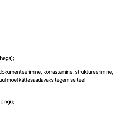
ähega);
dokumenteerimine, korrastamine, struktureerimine,
muul moel kättesaadavaks tegemise teel
epingu;