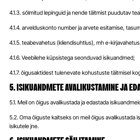
4.1.3. sõlmitud lepinguid ja nende täitmist puudutav te
4.1.4. arvelduskonto number ja arvete esitamise, tas
4.1.5. teabevahetus (kliendisuhtlus), mh e-kirjavahetus
4.1.6. Veebilehe küpsistega seonduvad isikuandmed;
4.1.7. õigusaktidest tulenevate kohustuste täitmisel k
5. ISIKUANDMETE AVALIKUSTAMINE JA E
5.1. Meil on õigus avalikustada ja edastada isikuandmei
5.2. Oma õiguste kaitseks on meil õigus avalikustada i
isikutele jne.