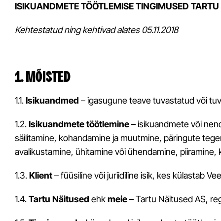
ISIKUANDMETE TÖÖTLEMISE TINGIMUSED TARTU
Kehtestatud ning kehtivad alates 05.11.2018
1. MÕISTED
1.1.
Isikuandmed
– igasugune teave tuvastatud või tuva
1.2.
Isikuandmete töötlemine
– isikuandmete või nen
säilitamine, kohandamine ja muutmine, päringute tege
avalikustamine, ühitamine või ühendamine, piiramine, 
1.3.
Klient
– füüsiline või juriidiline isik, kes külasta
1.4.
Tartu Näitused
ehk
meie
– Tartu Näitused AS, re