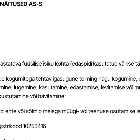
 NÄITUSED AS-S
statava füüsilise isiku kohta (edaspidi kasutatud väikse t
de kogumitega tehtav igasugune toiming nagu kogumine, 
mine, lugemine, kasutamine, edastamise, levitamise või 
kustutamine või hävitamine;
b Veebilehte või sõlmib meiega müügi- või teenuse osutamise l
gistrikood 10255416