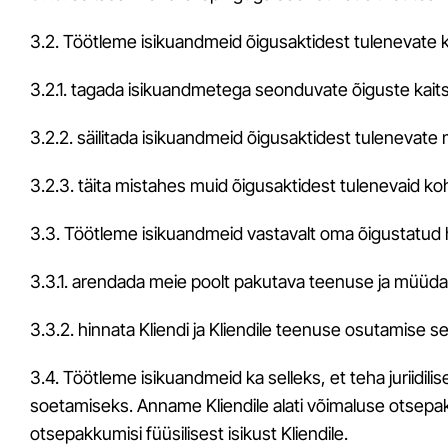
3.2. Töötleme isikuandmeid õigusaktidest tulenevate k
3.2.1. tagada isikuandmetega seonduvate õiguste kait
3.2.2. säilitada isikuandmeid õigusaktidest tulenevate
3.2.3. täita mistahes muid õigusaktidest tulenevaid ko
3.3. Töötleme isikuandmeid vastavalt oma õigustatud hu
3.3.1. arendada meie poolt pakutava teenuse ja müüdav
3.3.2. hinnata Kliendi ja Kliendile teenuse osutamise se
3.4. Töötleme isikuandmeid ka selleks, et teha juriidi
soetamiseks. Anname Kliendile alati võimaluse otsepak
otsepakkumisi füüsilisest isikust Kliendile.