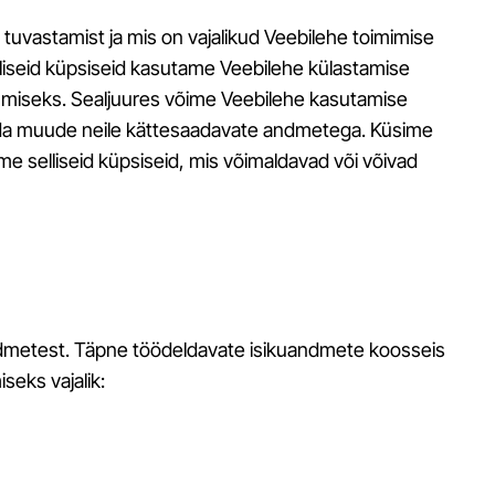
tuvastamist ja mis on vajalikud Veebilehe toimimise
elliseid küpsiseid kasutame Veebilehe külastamise
kumiseks. Sealjuures võime Veebilehe kasutamise
rida muude neile kättesaadavate andmetega. Küsime
e selliseid küpsiseid, mis võimaldavad või võivad
uandmetest. Täpne töödeldavate isikuandmete koosseis
seks vajalik: