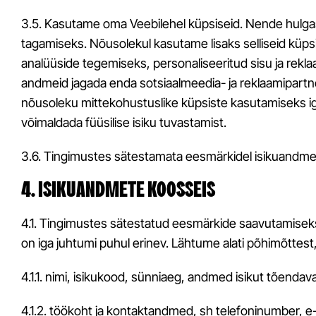
3.5. Kasutame oma Veebilehel küpsiseid. Nende hulgas o
tagamiseks. Nõusolekul kasutame lisaks selliseid küpsi
analüüside tegemiseks, personaliseeritud sisu ja rek
andmeid jagada enda sotsiaalmeedia- ja reklaamipart
nõusoleku mittekohustuslike küpsiste kasutamiseks iga
võimaldada füüsilise isiku tuvastamist.
3.6. Tingimustes sätestamata eesmärkidel isikuandmet
4. ISIKUANDMETE KOOSSEIS
4.1. Tingimustes sätestatud eesmärkide saavutamiseks 
on iga juhtumi puhul erinev. Lähtume alati põhimõttest
4.1.1. nimi, isikukood, sünniaeg, andmed isikut tõend
4.1.2. töökoht ja kontaktandmed, sh telefoninumber, e-