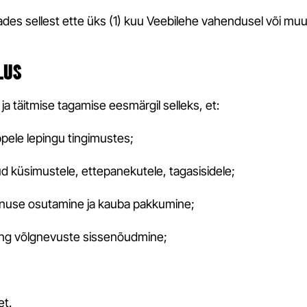
des sellest ette üks (1) kuu Veebilehe vahendusel või muul m
LUS
ja täitmise tagamise eesmärgil selleks, et:
ppele lepingu tingimustes;
d küsimustele, ettepanekutele, tagasisidele;
teenuse osutamine ja kauba pakkumine;
ning võlgnevuste sissenõudmine;
et.