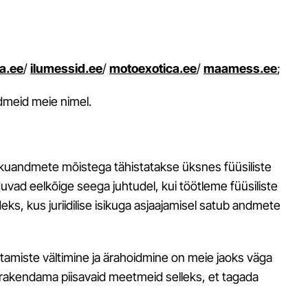
;
ka.ee
/
ilumessid.ee
/
motoexotica.ee
/
maamess.ee
;
andmeid meie nimel.
. Isikuandmete mõistega tähistatakse üksnes füüsiliste
vad eelkõige seega juhtudel, kui töötleme füüsiliste
deks, kus juriidilise isikuga asjaajamisel satub andmete
utamiste vältimine ja ärahoidmine on meie jaoks väga
 rakendama piisavaid meetmeid selleks, et tagada