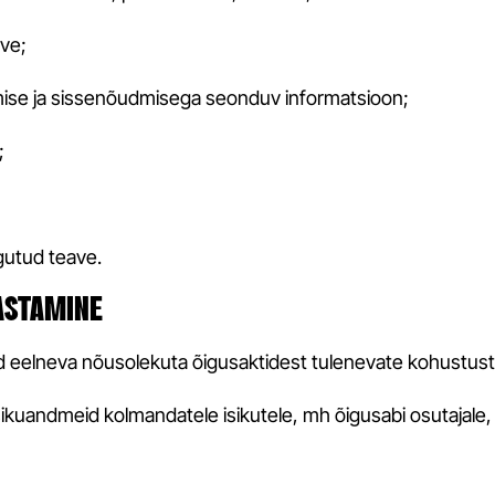
ave;
umise ja sissenõudmisega seonduv informatsioon;
;
ogutud teave.
DASTAMINE
d eelneva nõusolekuta õigusaktidest tulenevate kohustuste t
sikuandmeid kolmandatele isikutele, mh õigusabi osutajale,