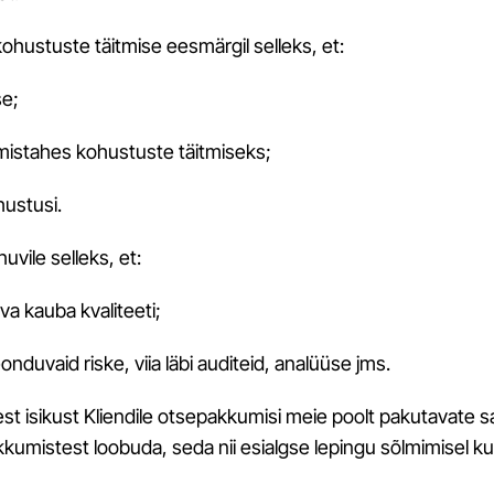
ohustuste täitmise eesmärgil selleks, et:
se;
 mistahes kohustuste täitmiseks;
hustusi.
vile selleks, et:
a kauba kvaliteeti;
onduvaid riske, viia läbi auditeid, analüüse jms.
lisest isikust Kliendile otsepakkumisi meie poolt pakutavat
kumistest loobuda, seda nii esialgse lepingu sõlmimisel k