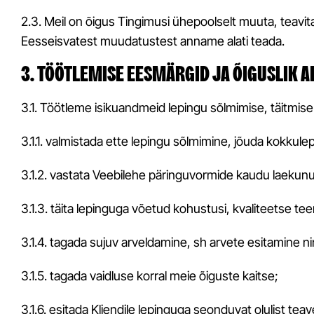
2.3. Meil on õigus Tingimusi ühepoolselt muuta, teavita
Eesseisvatest muudatustest anname alati teada.
3. TÖÖTLEMISE EESMÄRGID JA ÕIGUSLIK A
3.1. Töötleme isikuandmeid lepingu sõlmimise, täitmise 
3.1.1. valmistada ette lepingu sõlmimine, jõuda kokkule
3.1.2. vastata Veebilehe päringuvormide kaudu laekunu
3.1.3. täita lepinguga võetud kohustusi, kvaliteetse 
3.1.4. tagada sujuv arveldamine, sh arvete esitamine 
3.1.5. tagada vaidluse korral meie õiguste kaitse;
3.1.6. esitada Kliendile lepinguga seonduvat olulist teav