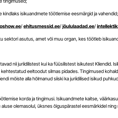
e tingimused;
 kindlaks isikuandmete töötlemise eesmärgid ja vahendid
oshow.ee
/
ehitusmessid.ee
/
jõululaadad.ee
/
intellekti
avaliku sektori asutus, amet või muu organ, kes töötleb isiku
vad nii juriidilistest kui ka füüsilistest isikutest Kliendid
 kehtestatud eeltoodut silmas pidades. Tingimused kohaldu
ndi mõiste alla hõlmanud siiski ka juriidilised isikud puhku
öötlemise korda ja tingimusi. Isikuandmete kaitse, väärkas
u aluse olemasolul, üksnes õiguspärastel eesmärkidel ning