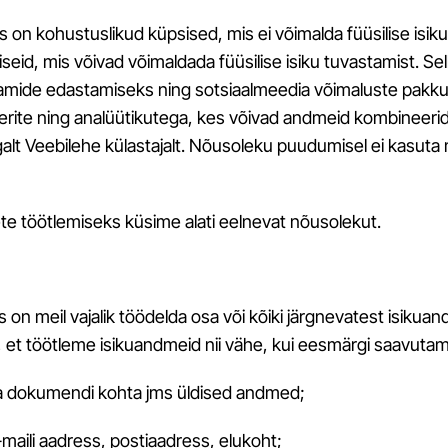
n kohustuslikud küpsised, mis ei võimalda füüsilise isiku 
seid, mis võivad võimaldada füüsilise isiku tuvastamist. S
laamide edastamiseks ning sotsiaalmeedia võimaluste pak
nerite ning analüütikutega, kes võivad andmeid kombinee
lt Veebilehe külastajalt. Nõusoleku puudumisel ei kasuta m
e töötlemiseks küsime alati eelnevat nõusolekut.
on meil vajalik töödelda osa või kõiki järgnevatest isik
, et töötleme isikuandmeid nii vähe, kui eesmärgi saavutami
ava dokumendi kohta jms üldised andmed;
maili aadress, postiaadress, elukoht;