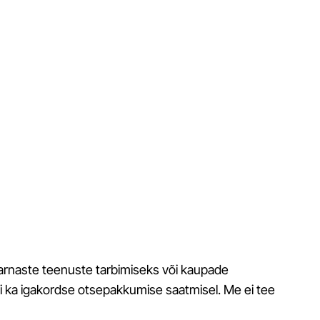
e sarnaste teenuste tarbimiseks või kaupade
ui ka igakordse otsepakkumise saatmisel. Me ei tee