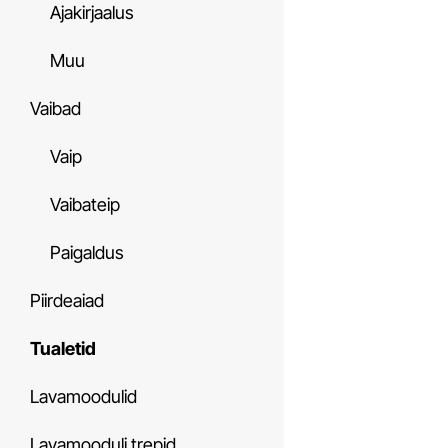
Ajakirjaalus
Muu
Vaibad
Vaip
Vaibateip
Paigaldus
Piirdeaiad
Tualetid
Lavamoodulid
Lavamooduli trepid