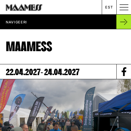
EST
NAVIGEERI
MESSIKALENDER
MAAMESS
RENT
ETTEVÕTTEST
22.04.2027
- 24.04.2027
UUDISED
KONTAKT