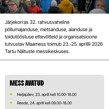
Järjekorras 32. rahvusvaheline
põllumajanduse, metsanduse, aianduse ja
toidutööstuse ettevõtteid ja organisatsioone
tutvustav Maamess toimub 23.-25. aprillil 2026
Tartu Näituste messikeskuses.
MESS AVATUD
Neljapäev, 23. aprill kell 10.00-18.00
Reede, 24. aprill kell 09.00-18.00