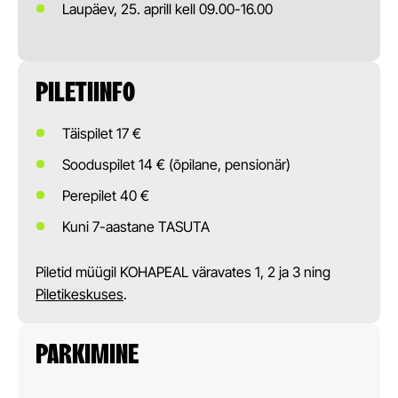
Laupäev, 25. aprill kell 09.00-16.00
PILETIINFO
Täispilet 17 €
Sooduspilet 14 € (õpilane, pensionär)
Perepilet 40 €
Kuni 7-aastane TASUTA
Piletid müügil KOHAPEAL väravates 1, 2 ja 3 ning
Piletikeskuses
.
PARKIMINE