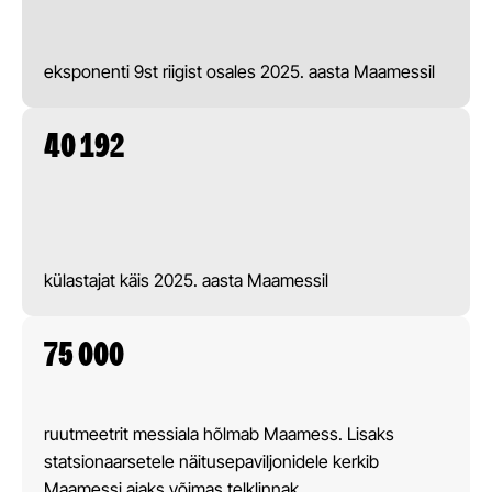
eksponenti 9st riigist osales 2025. aasta Maamessil
40 192
külastajat käis 2025. aasta Maamessil
75 000
ruutmeetrit messiala hõlmab Maamess. Lisaks
statsionaarsetele näitusepaviljonidele kerkib
Maamessi ajaks võimas telklinnak