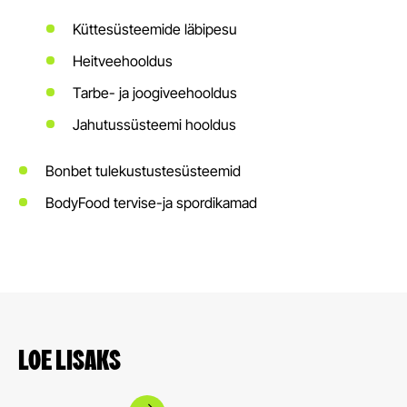
Küttesüsteemide läbipesu
Heitveehooldus
Tarbe- ja joogiveehooldus
Jahutussüsteemi hooldus
Bonbet tulekustustesüsteemid
BodyFood tervise-ja spordikamad
LOE LISAKS