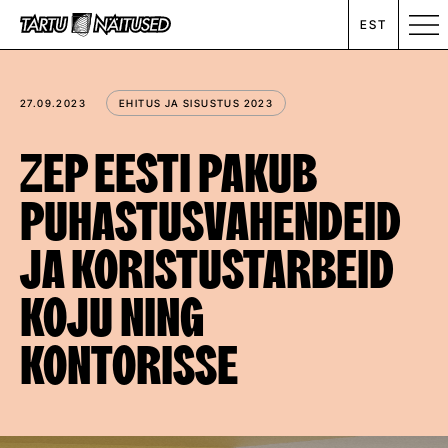
EST
MESSIKALENDER
27.09.2023
EHITUS JA SISUSTUS 2023
RENT
ZEP EESTI PAKUB
PUHASTUSVAHENDEID
ETTEVÕTTEST
JA KORISTUSTARBEID
UUDISED
KOJU NING
KONTAKT
KONTORISSE