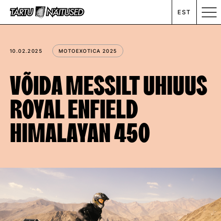
EST
MESSIKALENDER
10.02.2025
MOTOEXOTICA 2025
RENT
VÕIDA MESSILT UHIUUS
ROYAL ENFIELD
ETTEVÕTTEST
HIMALAYAN 450
UUDISED
KONTAKT