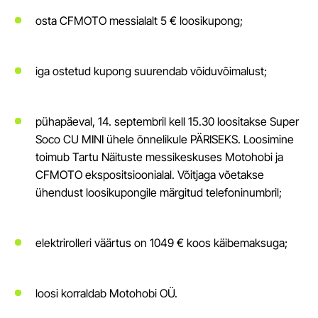
osta CFMOTO messialalt 5 € loosikupong;
iga ostetud kupong suurendab võiduvõimalust;
pühapäeval, 14. septembril kell 15.30 loositakse Super
Soco CU MINI ühele õnnelikule PÄRISEKS. Loosimine
toimub Tartu Näituste messikeskuses Motohobi ja
CFMOTO ekspositsioonialal. Võitjaga võetakse
ühendust loosikupongile märgitud telefoninumbril;
elektrirolleri väärtus on 1049 € koos käibemaksuga;
loosi korraldab Motohobi OÜ.