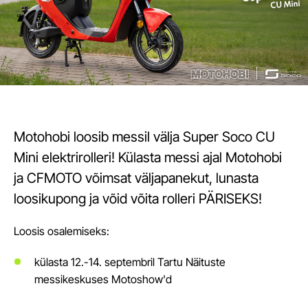
Motohobi loosib messil välja Super Soco CU
Mini elektrirolleri! Külasta messi ajal Motohobi
ja CFMOTO võimsat väljapanekut, lunasta
loosikupong ja võid võita rolleri PÄRISEKS!
Loosis osalemiseks:
külasta 12.-14. septembril Tartu Näituste
messikeskuses Motoshow'd