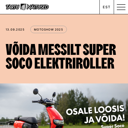
EST
MESSIKALENDER
13.09.2025
MOTOSHOW 2025
RENT
VÕIDA MESSILT SUPER
SOCO ELEKTRIROLLER
ETTEVÕTTEST
UUDISED
KONTAKT