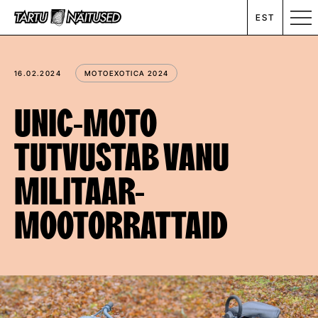
EST
MESSIKALENDER
16.02.2024
MOTOEXOTICA 2024
RENT
UNIC-MOTO
TUTVUSTAB VANU
ETTEVÕTTEST
MILITAAR-
UUDISED
MOOTORRATTAID
KONTAKT