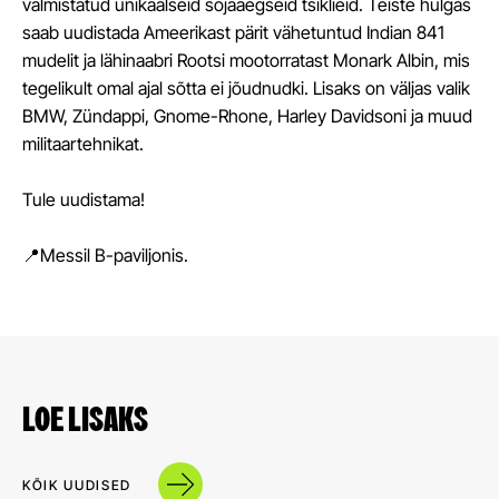
valmistatud unikaalseid sõjaaegseid tsiklieid. Teiste hulgas
saab uudistada Ameerikast pärit vähetuntud Indian 841
mudelit ja lähinaabri Rootsi mootorratast Monark Albin, mis
tegelikult omal ajal sõtta ei jõudnudki. Lisaks on väljas valik
BMW, Zündappi, Gnome-Rhone, Harley Davidsoni ja muud
militaartehnikat.
Tule uudistama!
📍Messil B-paviljonis.
LOE LISAKS
KÕIK UUDISED