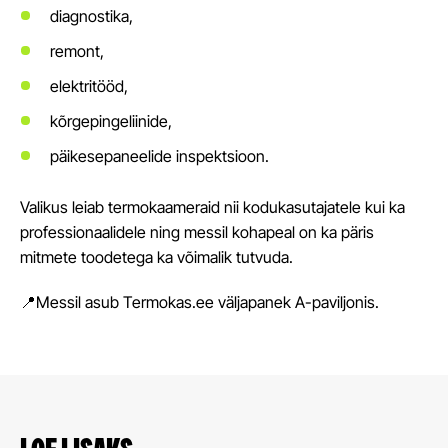
diagnostika,
remont,
elektritööd,
kõrgepingeliinide,
päikesepaneelide inspektsioon.
Valikus leiab termokaameraid nii kodukasutajatele kui ka
professionaalidele ning messil kohapeal on ka päris
mitmete toodetega ka võimalik tutvuda.
📍Messil asub Termokas.ee väljapanek A-paviljonis.