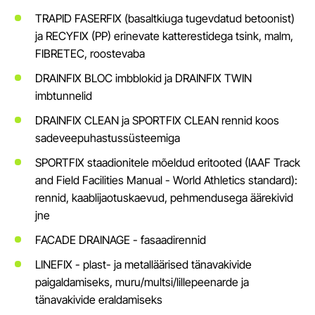
TRAPID FASERFIX (basaltkiuga tugevdatud betoonist)
ja RECYFIX (PP) erinevate katterestidega tsink, malm,
FIBRETEC, roostevaba
DRAINFIX BLOC imbblokid ja DRAINFIX TWIN
imbtunnelid
DRAINFIX CLEAN ja SPORTFIX CLEAN rennid koos
sadeveepuhastussüsteemiga
SPORTFIX staadionitele mõeldud eritooted (IAAF Track
and Field Facilities Manual - World Athletics standard):
rennid, kaablijaotuskaevud, pehmendusega äärekivid
jne
FACADE DRAINAGE - fasaadirennid
LINEFIX - plast- ja metalläärised tänavakivide
paigaldamiseks, muru/multsi/lillepeenarde ja
tänavakivide eraldamiseks