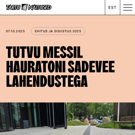
EST
MESSIKALENDER
07.10.2025
EHITUS JA SISUSTUS 2025
RENT
TUTVU MESSIL
HAURATONI SADEVEE
ETTEVÕTTEST
LAHENDUSTEGA
UUDISED
KONTAKT