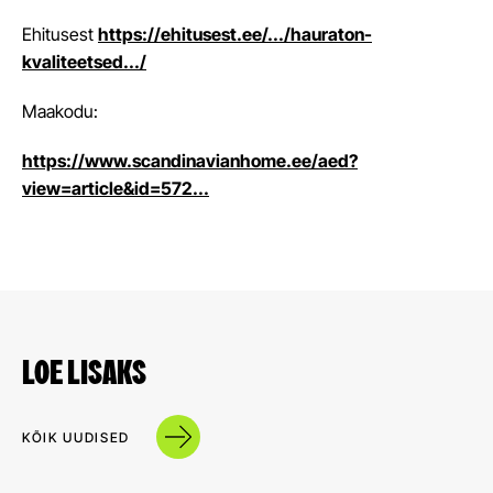
Ehitusest
https://ehitusest.ee/.../hauraton-
kvaliteetsed.../
Maakodu:
https://www.scandinavianhome.ee/aed?
view=article&id=572...
LOE LISAKS
KÕIK UUDISED