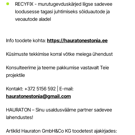
RECYFIX - murutugevduskärjed liigse sadevee
loodusesse tagasi juhtimiseks sõiduautode ja
veoautode aladel
Info toodete kohta:
https://hauratonestonia.ee
Küsimuste tekkimise korral võtke meiega ühendust
Konsulteerime ja teeme pakkumise vastavalt Teie
projektile
Kontakt: +372 5156 592 | E-mail:
hauratonestonia@gmail.com
HAURATON – Sinu usaldusväärne partner sadevee
lahendustes!
Artiklid Hauraton GmbH&Co KG toodetest ajakirjades: