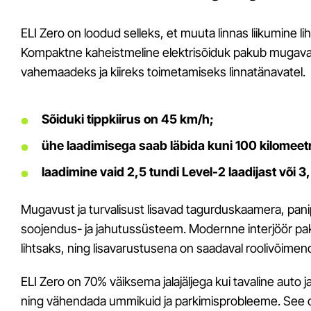
ELI Zero on loodud selleks, et muuta linnas liikumine
Kompaktne kaheistmeline elektrisõiduk pakub mugava
vahemaadeks ja kiireks toimetamiseks linnatänavatel.
Sõiduki tippkiirus on 45 km/h;
ühe laadimisega saab läbida kuni 100 kilomeetr
laadimine vaid 2,5 tundi Level-2 laadijast või 3
Mugavust ja turvalisust lisavad tagurduskaamera, panipa
soojendus- ja jahutussüsteem. Modernne interjöör paku
lihtsaks, ning lisavarustusena on saadaval roolivõimend
ELI Zero on 70% väiksema jalajäljega kui tavaline auto 
ning vähendada ummikuid ja parkimisprobleeme. See 