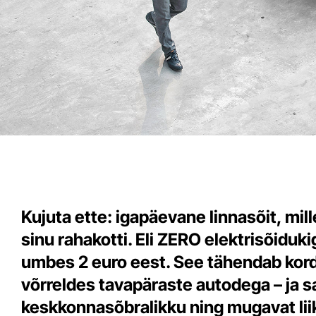
Kujuta ette: igapäevane linnasõit, mil
sinu rahakotti. Eli ZERO elektrisõiduk
umbes 2 euro eest. See tähendab kor
võrreldes tavapäraste autodega – ja sa
keskkonnasõbralikku ning mugavat lii