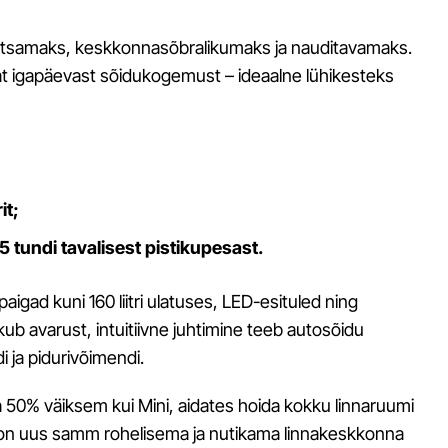
 lihtsamaks, keskkonnasõbralikumaks ja nauditavamaks.
t igapäevast sõidukogemust – ideaalne lühikesteks
it;
,5 tundi tavalisest pistikupesast.
igad kuni 160 liitri ulatuses, LED-esituled ning
b avarust, intuitiivne juhtimine teeb autosõidu
i ja pidurivõimendi.
ja 50% väiksem kui Mini, aidates hoida kokku linnaruumi
on uus samm rohelisema ja nutikama linnakeskkonna