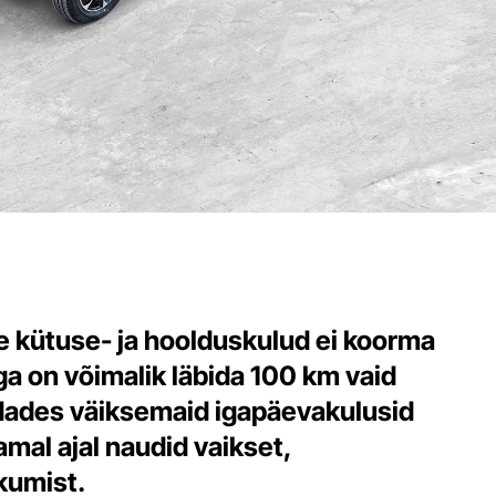
le kütuse- ja hoolduskulud ei koorma
iga on võimalik läbida 100 km vaid
dades väiksemaid igapäevakulusid
mal ajal naudid vaikset,
kumist.