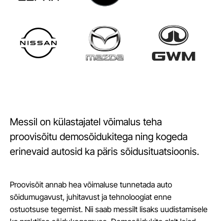
Messil on külastajatel võimalus teha
proovisõitu demosõidukitega ning kogeda
erinevaid autosid ka päris sõidusituatsioonis.
Proovisõit annab hea võimaluse tunnetada auto
sõidumugavust, juhitavust ja tehnoloogiat enne
ostuotsuse tegemist. Nii saab messilt lisaks uudistamisele