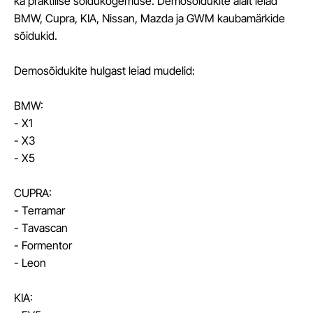
ka praktilise sõidukogemuse. Demosõidukite alalt leiad
BMW, Cupra, KIA, Nissan, Mazda ja GWM kaubamärkide
sõidukid.
Demosõidukite hulgast leiad mudelid:
BMW:
- X1
- X3
- X5
CUPRA:
- Terramar
- Tavascan
- Formentor
- Leon
KIA: