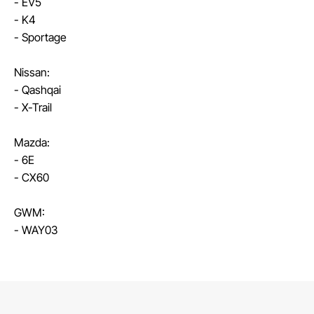
- EV5
- K4
- Sportage
Nissan:
- Qashqai
- X-Trail
Mazda:
- 6E
- CX60
GWM:
- WAY03