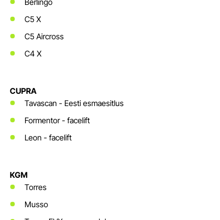
Berlingo
C5 X
C5 Aircross
C4 X
CUPRA
Tavascan - Eesti esmaesitlus
Formentor - facelift
Leon - facelift
KGM
Torres
Musso