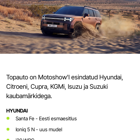
Topauto on Motoshow'l esindatud Hyundai,
Citroeni, Cupra, KGMi, Isuzu ja Suzuki
kaubamärkidega.
HYUNDAI
Santa Fe - Eesti esmaesitlus
Ioniq 5 N - uus mudel