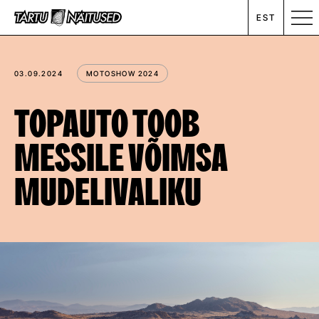
EST
MESSIKALENDER
03.09.2024
MOTOSHOW 2024
RENT
TOPAUTO TOOB
MESSILE VÕIMSA
ETTEVÕTTEST
MUDELIVALIKU
UUDISED
KONTAKT