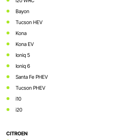
i20 WRC
Bayon
Tucson HEV
Kona
Kona EV
Ioniq 5
Ioniq 6
Santa Fe PHEV
Tucson PHEV
i10
i20
CITROEN