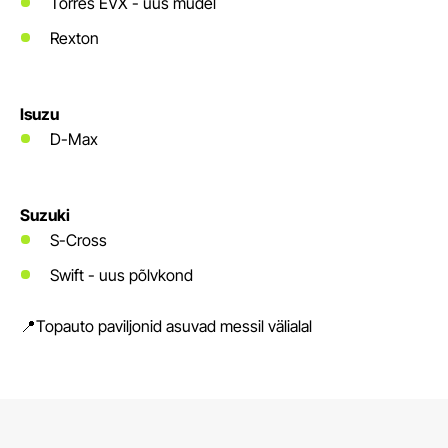
Torres EVX - uus mudel
Rexton
Isuzu
D-Max
Suzuki
S-Cross
Swift - uus põlvkond
📍Topauto paviljonid asuvad messil välialal