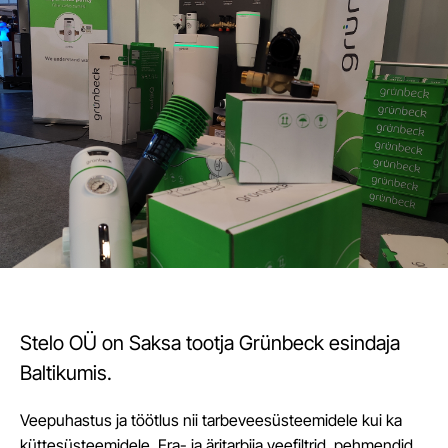
Stelo OÜ on Saksa tootja Grünbeck esindaja
Baltikumis.
Veepuhastus ja töötlus nii tarbeveesüsteemidele kui ka
küttesüsteemidele. Era- ja äritarbija veefiltrid, pehmendid,