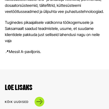
dosaatorsüsteemid, täitefiltrid, küttesüsteemi
veetöötlusseadmed ja ülipuhta vee puhastustehnoloogiad.
Tuginedes pikaajalisele valdkonna töökogemusele ja
Saksamaalt saadud teadmistele, usume, et suudame
klientidele pakkuda just selliseid lahendusi nagu on neile
vaja
📍Messil A-paviljonis.
LOE LISAKS
KÕIK UUDISED