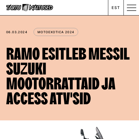
EST
MESSIKALENDER
06.03.2024
MOTOEXOTICA 2024
RENT
RAMO ESITLEB MESSIL
SUZUKI
ETTEVÕTTEST
MOOTORRATTAID JA
UUDISED
ACCESS ATV'SID
KONTAKT