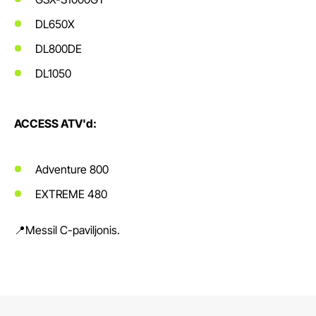
DL650X
DL800DE
DL1050
ACCESS ATV'd:
Adventure 800
EXTREME 480
📍Messil C-paviljonis.