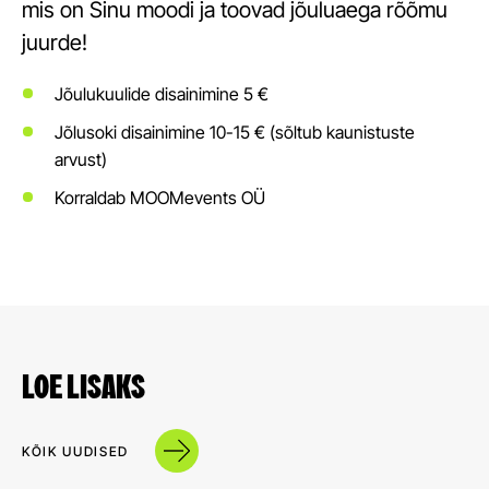
mis on Sinu moodi ja toovad jõuluaega rõõmu
juurde!
Jõulukuulide disainimine 5 €
Jõlusoki disainimine 10-15 € (sõltub kaunistuste
arvust)
Korraldab MOOMevents OÜ
LOE LISAKS
KÕIK UUDISED