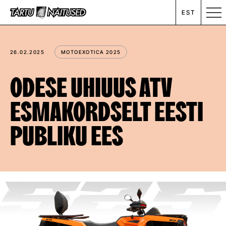
EST
MESSIKALENDER
26.02.2025
MOTOEXOTICA 2025
RENT
ODESE UHIUUS ATV
ESMAKORDSELT EESTI
ETTEVÕTTEST
PUBLIKU EES
UUDISED
KONTAKT