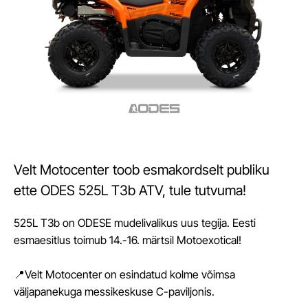
Velt Motocenter toob esmakordselt publiku
ette ODES 525L T3b ATV, tule tutvuma!
525L T3b on ODESE mudelivalikus uus tegija. Eesti
esmaesitlus toimub 14.-16. märtsil Motoexotical!
📍Velt Motocenter on esindatud kolme võimsa
väljapanekuga messikeskuse C-paviljonis.