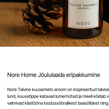
Nore Home Jõululaada eripakkumine
Nore Talvine kuusemets aroom on inspireeritud talvise
lund, kuusetippe katavad lumemütsid ja meeli köidab
valmivad käsitööna loodussõbralikest baasõlidest ning 