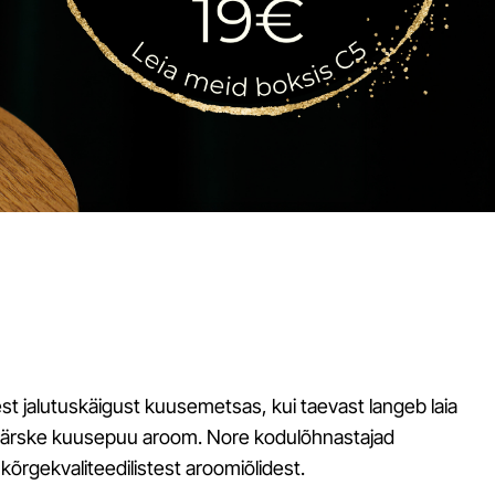
st jalutuskäigust kuusemetsas, kui taevast langeb laia
 värske kuusepuu aroom. Nore kodulõhnastajad
kõrgekvaliteedilistest aroomiõlidest.