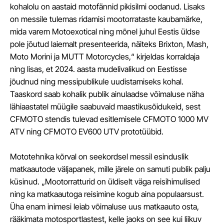
kohalolu on aastaid motofännid pikisilmi oodanud. Lisaks
on messile tulemas ridamisi mootorrataste kaubamärke,
mida varem Motoexotical ning mõnel juhul Eestis üldse
pole jõutud laiemalt presenteerida, näiteks Brixton, Mash,
Moto Morini ja MUTT Motorcycles,“ kirjeldas korraldaja
ning lisas, et 2024. aasta mudelivalikud on Eestisse
jõudnud ning messipublikule uudistamiseks kohal.
Taaskord saab kohalik publik ainulaadse võimaluse näha
lähiaastatel müügile saabuvaid maastikusõidukeid, sest
CFMOTO stendis tulevad esitlemisele CFMOTO 1000 MV
ATV ning CFMOTO EV600 UTV prototüübid.
Mototehnika kõrval on seekordsel messil esinduslik
matkaautode väljapanek, mille järele on samuti publik palju
küsinud. „Mootorratturid on üldiselt väga reisihimulised
ning ka matkaautoga reisimine kogub aina populaarsust.
Üha enam inimesi leiab võimaluse uus matkaauto osta,
rääkimata motosportlastest, kelle jaoks on see kui liikuv