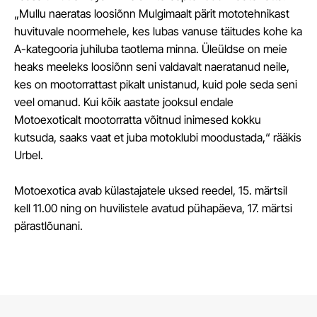
„Mullu naeratas loosiõnn Mulgimaalt pärit mototehnikast
huvituvale noormehele, kes lubas vanuse täitudes kohe ka
A-kategooria juhiluba taotlema minna. Üleüldse on meie
heaks meeleks loosiõnn seni valdavalt naeratanud neile,
kes on mootorrattast pikalt unistanud, kuid pole seda seni
veel omanud. Kui kõik aastate jooksul endale
Motoexoticalt mootorratta võitnud inimesed kokku
kutsuda, saaks vaat et juba motoklubi moodustada,“ rääkis
Urbel.
Motoexotica avab külastajatele uksed reedel, 15. märtsil
kell 11.00 ning on huvilistele avatud pühapäeva, 17. märtsi
pärastlõunani.