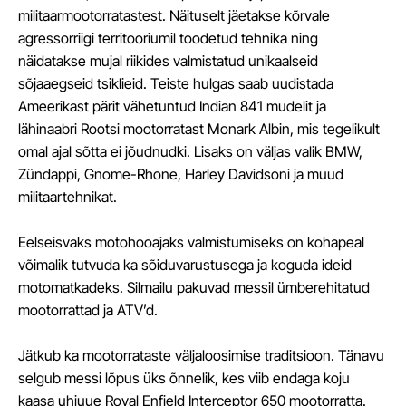
militaarmootorratastest. Näituselt jäetakse kõrvale
agressorriigi territooriumil toodetud tehnika ning
näidatakse mujal riikides valmistatud unikaalseid
sõjaaegseid tsiklieid. Teiste hulgas saab uudistada
Ameerikast pärit vähetuntud Indian 841 mudelit ja
lähinaabri Rootsi mootorratast Monark Albin, mis tegelikult
omal ajal sõtta ei jõudnudki. Lisaks on väljas valik BMW,
Zündappi, Gnome-Rhone, Harley Davidsoni ja muud
militaartehnikat.
Eelseisvaks motohooajaks valmistumiseks on kohapeal
võimalik tutvuda ka sõiduvarustusega ja koguda ideid
motomatkadeks. Silmailu pakuvad messil ümberehitatud
mootorrattad ja ATV’d.
Jätkub ka mootorrataste väljaloosimise traditsioon. Tänavu
selgub messi lõpus üks õnnelik, kes viib endaga koju
kaasa uhiuue Royal Enfield Interceptor 650 mootorratta.