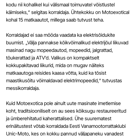
kodu nii kohalikel kui välismaal toimuvatel võistlustel
käimiseks,“ selgitas korraldaja. Ühtekokku on Motoexotical
kohal 15 matkaautot, millega saab tutvust teha.
Korraldajad ei saa mööda vaadata ka elektrisõidukite
buumist. „Välja pannakse kõikvõimalikud elektrijõul liikuvad
masinad nagu mopeedautod, mopeedid, jalgrattad,
tõukerattad ja ATV’d. Valikus on kompaktselt
kokkupakitavad liikurid, mida on mugav näiteks
matkaautoga reisides kaasa võtta, kuid ka tõsist
maastikusõitu võimaldavad elektrimopeedid,“ tutvustas
messikorraldaja.
Kuid Motoexotica pole ainult uute masinate imetlemise
koht, traditsiooniliselt on au sees kõiksugu restaureeritud
ja ümberehitatud kaherattalised. Ühe suurematest
erinäitustest võtab korraldada Eesti Vanamootorrattaklubi
Unic-Moto, kes on kokku pannud väljapaneku vanadest