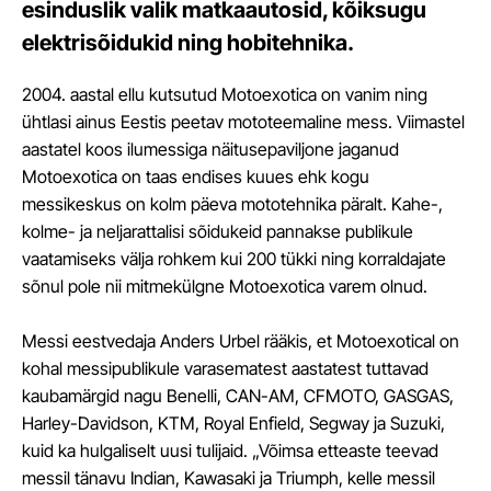
esinduslik valik matkaautosid, kõiksugu
elektrisõidukid ning hobitehnika.
2004. aastal ellu kutsutud Motoexotica on vanim ning
ühtlasi ainus Eestis peetav mototeemaline mess. Viimastel
aastatel koos ilumessiga näitusepaviljone jaganud
Motoexotica on taas endises kuues ehk kogu
messikeskus on kolm päeva mototehnika päralt. Kahe-,
kolme- ja neljarattalisi sõidukeid pannakse publikule
vaatamiseks välja rohkem kui 200 tükki ning korraldajate
sõnul pole nii mitmekülgne Motoexotica varem olnud.
Messi eestvedaja Anders Urbel rääkis, et Motoexotical on
kohal messipublikule varasematest aastatest tuttavad
kaubamärgid nagu Benelli, CAN-AM, CFMOTO, GASGAS,
Harley-Davidson, KTM, Royal Enfield, Segway ja Suzuki,
kuid ka hulgaliselt uusi tulijaid. „Võimsa etteaste teevad
messil tänavu Indian, Kawasaki ja Triumph, kelle messil