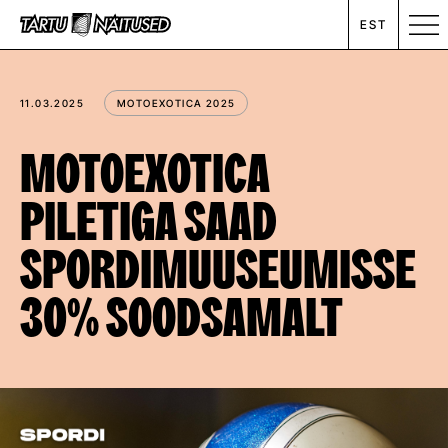
EST
MESSIKALENDER
11.03.2025
MOTOEXOTICA 2025
RENT
MOTOEXOTICA
PILETIGA SAAD
ETTEVÕTTEST
SPORDIMUUSEUMISSE
UUDISED
30% SOODSAMALT
KONTAKT