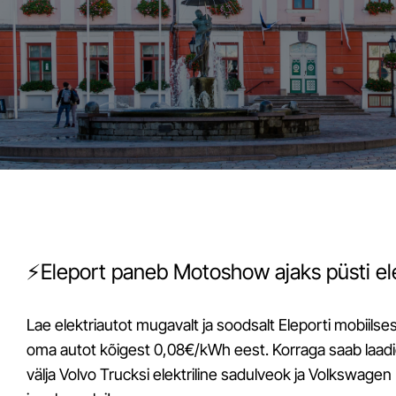
⚡️Eleport paneb Motoshow ajaks püsti ele
Lae elektriautot mugavalt ja soodsalt Eleporti mobiilses 
oma autot kõigest 0,08€/kWh eest. Korraga saab laadid
välja Volvo Trucksi elektriline sadulveok ja Volkswagen 