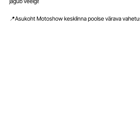
jagub veelgi!
📍Asukoht Motoshow kesklinna poolse värava vahetus 