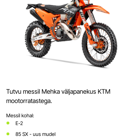
Tutvu messil Mehka väljapanekus KTM
mootorratastega.
Messil kohal:
E-2
85 SX - uus mudel