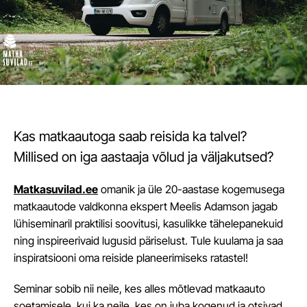
Kas matkaautoga saab reisida ka talvel?
Millised on iga aastaaja võlud ja väljakutsed?
Matkasuvilad.ee
omanik ja üle 20-aastase kogemusega
matkaautode valdkonna ekspert Meelis Adamson jagab
lühiseminaril praktilisi soovitusi, kasulikke tähelepanekuid
ning inspireerivaid lugusid päriselust. Tule kuulama ja saa
inspiratsiooni oma reiside planeerimiseks ratastel!
Seminar sobib nii neile, kes alles mõtlevad matkaauto
soetamisele, kui ka neile, kes on juba kogenud ja otsivad