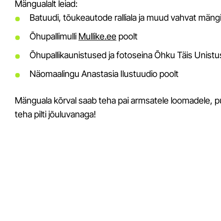
Mängualalt leiad:
Batuudi, tõukeautode ralliala ja muud vahvat män
Õhupallimulli
Mullike.ee
poolt
Õhupallikaunistused ja fotoseina Õhku Täis Unistu
Näomaalingu Anastasia Ilustuudio poolt
Mänguala kõrval saab teha pai armsatele loomadele, puh
teha pilti jõuluvanaga!