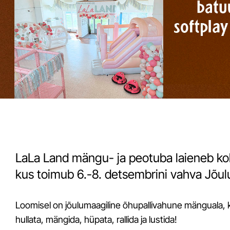
LaLa Land mängu- ja peotuba laieneb k
kus toimub 6.-8. detsembrini vahva Jõulu
Loomisel on jõulumaagiline õhupallivahune mänguala, k
hullata, mängida, hüpata, rallida ja lustida!