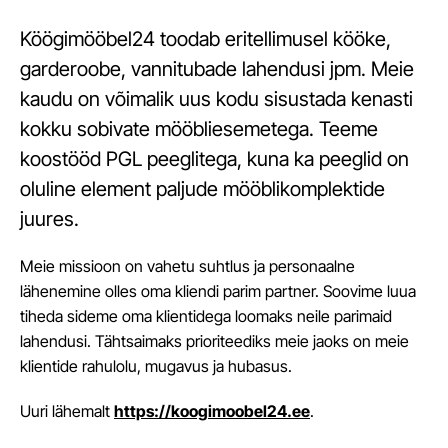
Köögimööbel24 toodab eritellimusel kööke,
garderoobe, vannitubade lahendusi jpm. Meie
kaudu on võimalik uus kodu sisustada kenasti
kokku sobivate mööbliesemetega. Teeme
koostööd PGL peeglitega, kuna ka peeglid on
oluline element paljude mööblikomplektide
juures.
Meie missioon on vahetu suhtlus ja personaalne
lähenemine olles oma kliendi parim partner. Soovime luua
tiheda sideme oma klientidega loomaks neile parimaid
lahendusi. Tähtsaimaks prioriteediks meie jaoks on meie
klientide rahulolu, mugavus ja hubasus.
Uuri lähemalt
https://koogimoobel24.ee
.