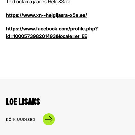
Teid ootama jäädes Helgi&Sära
https://www.xn--helgijasra-x5a.ee/
https://www.facebook.com/profile.php?
id=100057398201493&locale=et_EE
LOE LISAKS
KÕIK UUDISED