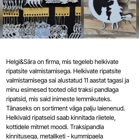
Helgi&Sära on firma, mis tegeleb helkivate
ripatsite valmistamisega. Helkivate ripatsite
valmistamisega sai alustatud 11 aastat tagasi ja
minu esimesed tooted olid traksi pandlaga
ripatsid, mis said inimeste lemmikuteks.
Tänaseks on sortiment väga palju laienenud.
Helkivaid ripatseid saab kinnitada riietele,
kottidele mitmet moodi. Traksipandla
kinnitusega, metallketi - kummipaela