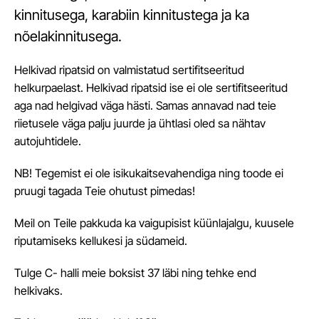
kinnitusega, karabiin kinnitustega ja ka
nõelakinnitusega.
Helkivad ripatsid on valmistatud sertifitseeritud
helkurpaelast. Helkivad ripatsid ise ei ole sertifitseeritud
aga nad helgivad väga hästi. Samas annavad nad teie
riietusele väga palju juurde ja ühtlasi oled sa nähtav
autojuhtidele.
NB! Tegemist ei ole isikukaitsevahendiga ning toode ei
pruugi tagada Teie ohutust pimedas!
Meil on Teile pakkuda ka vaigupisist küünlajalgu, kuusele
riputamiseks kellukesi ja südameid.
Tulge C- halli meie boksist 37 läbi ning tehke end
helkivaks.