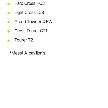
Hard Cross HC3
Light Cross LC3
Grand Towner 4 FW
Cross Tourer CT1
Tourer T2
📍Messil A-paviljonis.