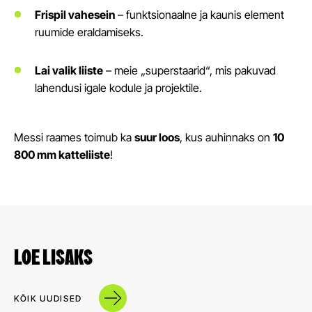
Frispil vahesein
– funktsionaalne ja kaunis element
ruumide eraldamiseks.
Lai valik liiste
– meie „superstaarid“, mis pakuvad
lahendusi igale kodule ja projektile.
Messi raames toimub ka
suur loos
, kus auhinnaks on
10
800 mm katteliiste
!
LOE LISAKS
KÕIK UUDISED