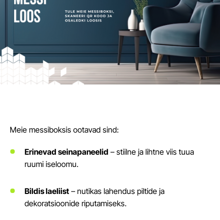
Meie messiboksis ootavad sind:
Erinevad seinapaneelid
– stiilne ja lihtne viis tuua
ruumi iseloomu.
Bildis laeliist
– nutikas lahendus piltide ja
dekoratsioonide riputamiseks.