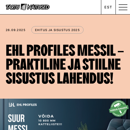
EST
MESSIKALENDER
26.09.2025
EHITUS JA SISUSTUS 2025
RENT
EHL PROFILES MESSIL –
PRAKTILINE JA STIILNE
ETTEVÕTTEST
SISUSTUS LAHENDUS!
UUDISED
KONTAKT