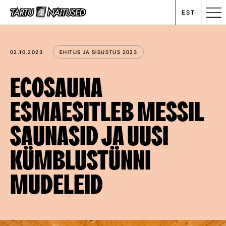
EST
MESSIKALENDER
02.10.2023
EHITUS JA SISUSTUS 2023
RENT
ECOSAUNA
ESMAESITLEB MESSIL
ETTEVÕTTEST
SAUNASID JA UUSI
UUDISED
KÜMBLUSTÜNNI
KONTAKT
MUDELEID