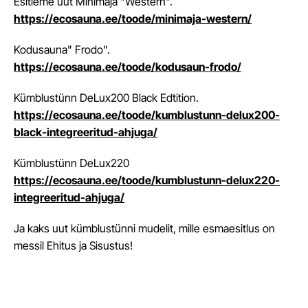
Esitleme uut Minimaja "Western".
https://ecosauna.ee/toode/minimaja-western/
Kodusauna" Frodo".
https://ecosauna.ee/toode/kodusaun-frodo/
Kümblustünn DeLux200 Black Edtition.
https://ecosauna.ee/toode/kumblustunn-delux200-
black-integreeritud-ahjuga/
Kümblustünn DeLux220
https://ecosauna.ee/toode/kumblustunn-delux220-
integreeritud-ahjuga/
Ja kaks uut kümblustünni mudelit, mille esmaesitlus on
messil Ehitus ja Sisustus!