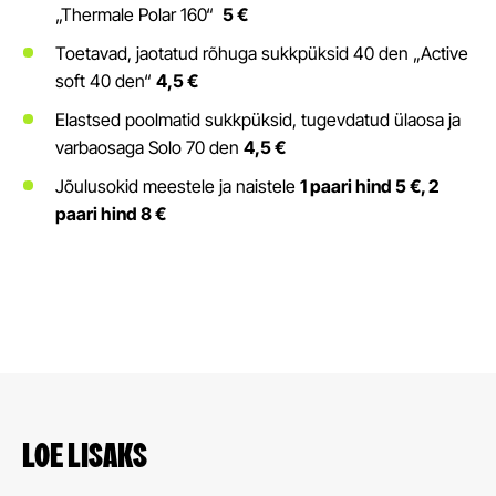
„Thermale Polar 160“
5 €
Toetavad, jaotatud rõhuga sukkpüksid 40 den „Active
soft 40 den“
4,5 €
Elastsed poolmatid sukkpüksid, tugevdatud ülaosa ja
varbaosaga Solo 70 den
4,5 €
Jõulusokid meestele ja naistele
1 paari hind 5 €, 2
paari hind 8 €
LOE LISAKS