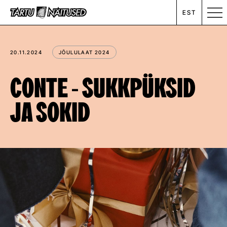
EST
MESSIKALENDER
20.11.2024
JÕULULAAT 2024
RENT
CONTE - SUKKPÜKSID
JA SOKID
ETTEVÕTTEST
UUDISED
KONTAKT