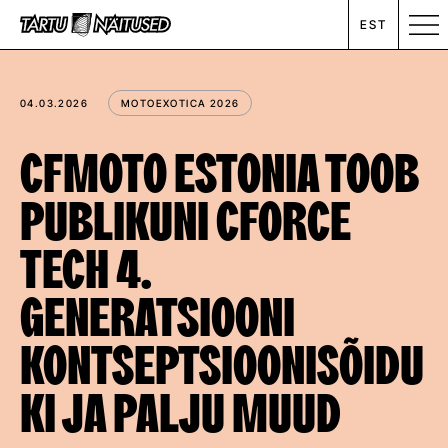
EST
MESSIKALENDER
04.03.2026
MOTOEXOTICA 2026
RENT
CFMOTO ESTONIA TOOB
PUBLIKUNI CFORCE
ETTEVÕTTEST
TECH 4.
UUDISED
GENERATSIOONI
KONTAKT
KONTSEPTSIOONISÕIDU
KI JA PALJU MUUD