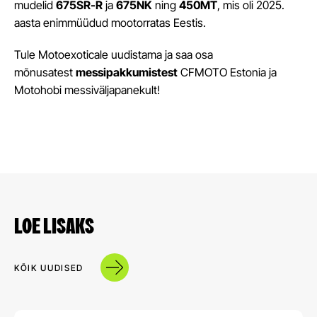
mudelid
675SR-R
ja
675NK
ning
450MT
, mis oli 2025.
aasta enimmüüdud mootorratas Eestis.
Tule Motoexoticale uudistama ja saa osa
mõnusatest
messipakkumistest
CFMOTO Estonia ja
Motohobi messiväljapanekult!
LOE LISAKS
KÕIK UUDISED