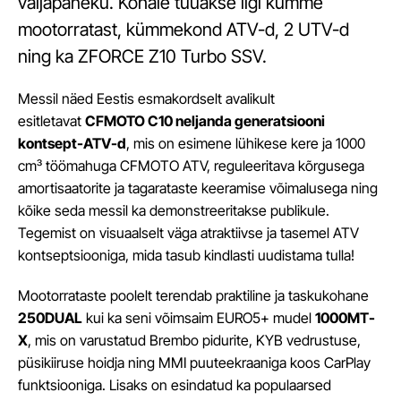
väljapaneku. Kohale tuuakse ligi kümme
mootorratast, kümmekond ATV-d, 2 UTV-d
ning ka ZFORCE Z10 Turbo SSV.
Messil näed Eestis esmakordselt avalikult
esitletavat
CFMOTO C10 neljanda generatsiooni
kontsept-ATV-d
, mis on esimene lühikese kere ja 1000
cm³ töömahuga CFMOTO ATV, reguleeritava kõrgusega
amortisaatorite ja tagarataste keeramise võimalusega ning
kõike seda messil ka demonstreeritakse publikule.
Tegemist on visuaalselt väga atraktiivse ja tasemel ATV
kontseptsiooniga, mida tasub kindlasti uudistama tulla!
Mootorrataste poolelt terendab praktiline ja taskukohane
250DUAL
kui ka seni võimsaim EURO5+ mudel
1000MT-
X
, mis on varustatud Brembo pidurite, KYB vedrustuse,
püsikiiruse hoidja ning MMI puuteekraaniga koos CarPlay
funktsiooniga. Lisaks on esindatud ka populaarsed