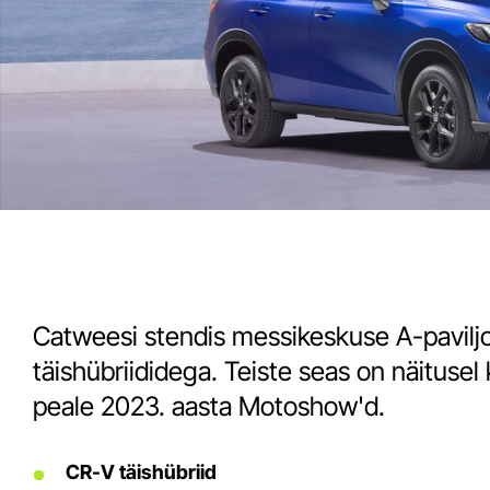
Catweesi stendis messikeskuse A-pavilj
täishübriididega. Teiste seas on näitusel
peale 2023. aasta Motoshow'd.
CR-V täishübriid