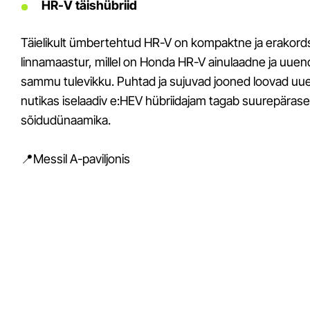
HR-V täishübriid
Täielikult ümbertehtud HR-V on kompaktne ja erakordsel
linnamaastur, millel on Honda HR-V ainulaadne ja uue
sammu tulevikku. Puhtad ja sujuvad jooned loovad uue ku
nutikas iselaadiv e:HEV hübriidajam tagab suurepäras
sõidudünaamika.
📍Messil A-paviljonis