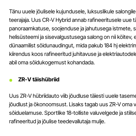
Tänu uuele jõulisele kujundusele, luksuslikule salongile
teerajaja. Uus CR-V Hybrid annab rafineeritusele uue 
panoraamkatuse, soojenduse ja jahutusega istmete, s
helisüsteemi ja sisevalgustusega salong on nii köitev, 
dünaamilist sõidunaudingut, mida pakub 184 hj elektri
kiirendus koos rafineeritud juhitavuse ja elektriautod
abil oma sõidukogemust kohandada.
ZR-V täishübriid
Uus ZR-V hübriidauto viib jõudluse täiesti uuele tase
jõudlust ja ökonoomsust. Lisaks tagab uus ZR-V oma vali
sõiduelamuse. Sportlike 18-tolliste valuvelgede ja stiil
rafineeritud ja jõulise teedevallutaja mulje.