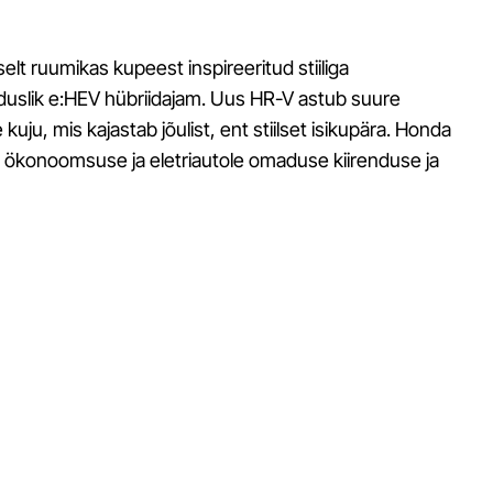
t ruumikas kupeest inspireeritud stiiliga
nduslik e:HEV hübriidajam. Uus HR-V astub suure
ju, mis kajastab jõulist, ent stiilset isikupära. Honda
e ökonoomsuse ja eletriautole omaduse kiirenduse ja