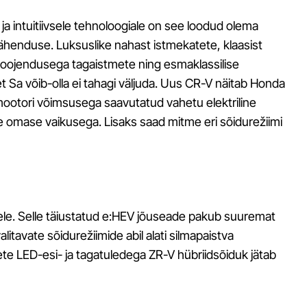
 ja intuitiivsele tehnoloogiale on see loodud olema
tähenduse. Luksuslike nahast istmekatete, klaasist
oojendusega tagaistmete ning esmaklassilise
et Sa võib-olla ei tahagi väljuda. Uus CR-V näitab Honda
mootori võimsusega saavutatud vahetu elektriline
ele omase vaikusega. Lisaks saad mitme eri sõidurežiimi
mele. Selle täiustatud e:HEV jõuseade pakub suuremat
tavate sõidurežiimide abil alati silmapaistva
sete LED-esi- ja tagatuledega ZR-V hübriidsõiduk jätab