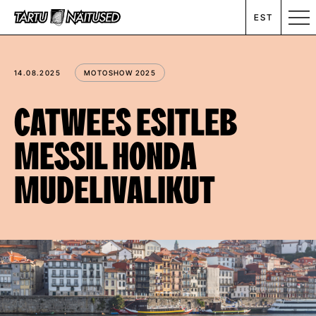
EST
MESSIKALENDER
14.08.2025
MOTOSHOW 2025
RENT
CATWEES ESITLEB
MESSIL HONDA
ETTEVÕTTEST
MUDELIVALIKUT
UUDISED
KONTAKT