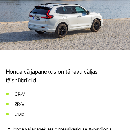
Honda väljapanekus on tänavu väljas
täishübriidid.
CR-V
ZR-V
Civic
📍Honda väljapanek asub messikeskuse A-paviljonis.