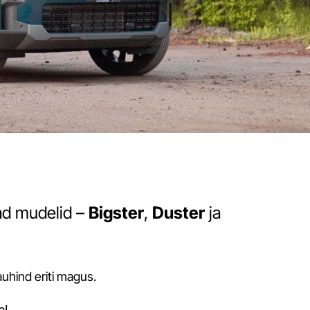
kad mudelid –
Bigster
,
Duster
ja
auhind eriti magus.
a!