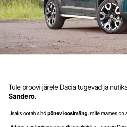
Tule proovi järele Dacia tugevad ja nuti
Sandero
.
Lisaks ootab sind
põnev loosimäng
, mille raames on 
Lihtsus, vastupidavus ja seiklusvalmidus – see on Daci