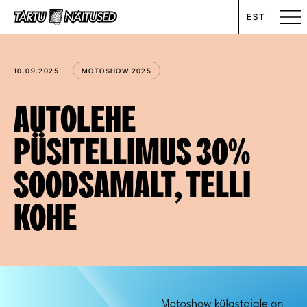
EST
MESSIKALENDER
10.09.2025
MOTOSHOW 2025
RENT
AUTOLEHE
PÜSITELLIMUS 30%
ETTEVÕTTEST
SOODSAMALT, TELLI
UUDISED
KOHE
KONTAKT