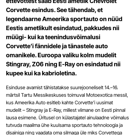
ettevõttest saab Eesti ametlik Chevrolet
Corvette esindus. See tähendab, et
legendaarne Ameerika sportauto on nüüd
Eestis ametlikult esindatud, pakkudes nii
müügi- kui ka teenindusvõimalusi
Corvette’i fännidele ja tänastele auto
omanikele. Euroopa valiku kolm mudelit
Stingray, Z06 ning E-Ray on esindatud nii
kupee kui ka kabrioletina.
Esinduse avamist tähistatakse suurejooneliselt 14.–16.
märtsil Tartu Messikeskuses toimuval Motoexotica messil,
kus Ameerika Auto esitleb kahte Corvette’i uusimat
mudelit – Stingray ja E-Ray, millest viimane on Eesti pinnal
lausa esimene. Üritusel on külastajatel ainulaadne võimalus
tutvuda maailma ühe kuulsama sportauto tehnoloogia ja
disainiga ning vaadata oma silmaga üle miks Corvettega