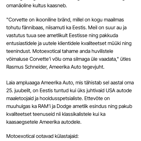
omanäoline kultus kaasneb.
"Corvette on ikooniline bränd, millel on kogu maailmas
tohutu fännibaas, niisamuti ka Eestis. Meil on suur au ja
vastutus tuua see ametlikult Eestisse ning pakkuda
entusiastidele ja uutele klientidele kvaliteetset müüki ning
teenindust. Motoexotical tahame anda huvilistele
võimaluse Corvette’i võlu oma silmaga üle vaadata," ütles
Rasmus Schneider, Ameerika Auto tegevjuht.
Laia ampluaaga Ameerika Auto, mis tähistab sel aastal oma
25. juubelit, on Eestis tuntud kui üks juhtivaid USA autode
maaletoojaid ja hooldusspetsialiste. Ettevõte on
muuhulgas ka RAM’i ja Dodge ametlik esindus ning pakub
kvaliteetset teenuseid nii klassikalistele kui ka
kaasaegsetele Ameerika autodele.
Motoexotical ootavad külastajaid: