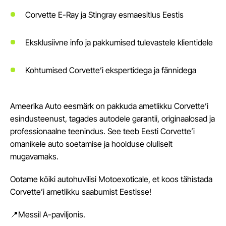
Corvette E-Ray ja Stingray esmaesitlus Eestis
Eksklusiivne info ja pakkumised tulevastele klientidele
Kohtumised Corvette’i ekspertidega ja fännidega
Ameerika Auto eesmärk on pakkuda ametlikku Corvette’i
esindusteenust, tagades autodele garantii, originaalosad ja
professionaalne teenindus. See teeb Eesti Corvette’i
omanikele auto soetamise ja hoolduse oluliselt
mugavamaks.
Ootame kõiki autohuvilisi Motoexoticale, et koos tähistada
Corvette’i ametlikku saabumist Eestisse!
📍Messil A-paviljonis.