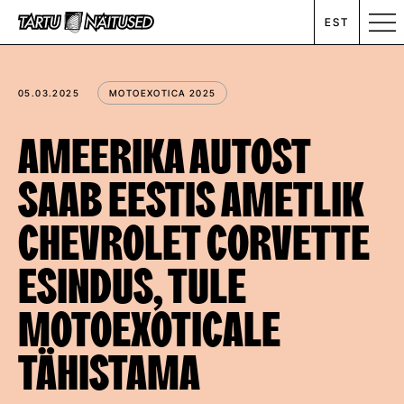
EST
MESSIKALENDER
05.03.2025
MOTOEXOTICA 2025
RENT
AMEERIKA AUTOST
SAAB EESTIS AMETLIK
ETTEVÕTTEST
CHEVROLET CORVETTE
UUDISED
ESINDUS, TULE
KONTAKT
MOTOEXOTICALE
TÄHISTAMA