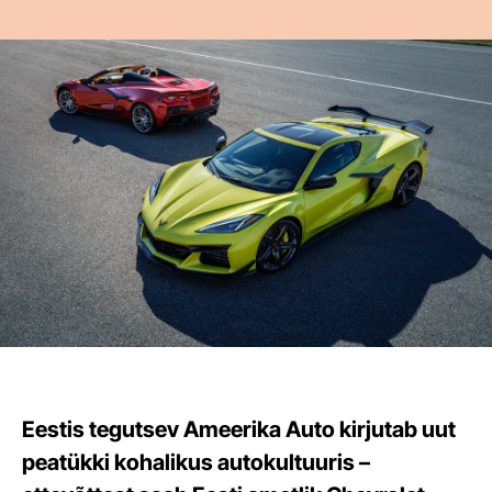
Eestis tegutsev Ameerika Auto kirjutab uut
peatükki kohalikus autokultuuris –