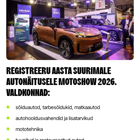
REGISTREERU AASTA SUURIMALE
AUTONÄITUSELE MOTOSHOW 2026.
VALDKONNAD:
sõiduautod, tarbesõidukid, matkaautod
autohooldusvahendid ja lisatarvikud
mototehnika
tuunitud ja restaureeritud autod