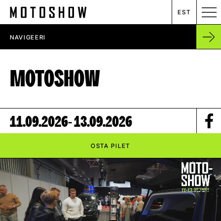
EST
NAVIGEERI
MESSIKALENDER
MOTOSHOW
RENT
ETTEVÕTTEST
11.09.2026
- 13.09.2026
UUDISED
OSTA PILET
KONTAKT