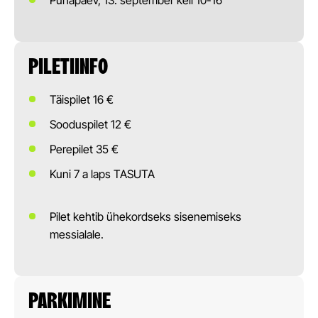
PILETIINFO
Täispilet 16 €
Sooduspilet 12 €
Perepilet 35 €
Kuni 7 a laps TASUTA
Pilet kehtib ühekordseks sisenemiseks
messialale.
PARKIMINE