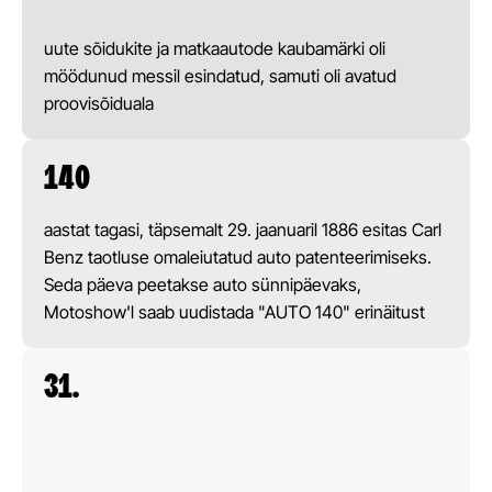
uute sõidukite ja matkaautode kaubamärki oli
möödunud messil esindatud, samuti oli avatud
proovisõiduala
140
aastat tagasi, täpsemalt 29. jaanuaril 1886 esitas Carl
Benz taotluse omaleiutatud auto patenteerimiseks.
Seda päeva peetakse auto sünnipäevaks,
Motoshow'l saab uudistada "AUTO 140" erinäitust
31.