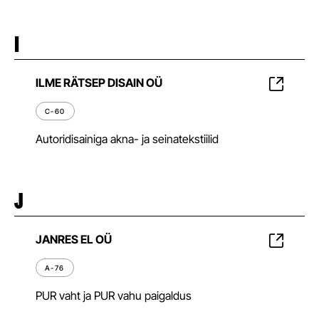
I
ILME RÄTSEP DISAIN OÜ
C-60
Autoridisainiga akna- ja seinatekstiilid
J
JANRES EL OÜ
A-76
PUR vaht ja PUR vahu paigaldus