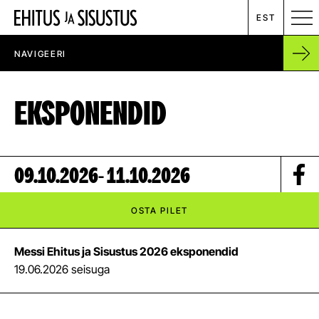
EST
NAVIGEERI
MESSIKALENDER
EKSPONENDID
RENT
ETTEVÕTTEST
09.10.2026
- 11.10.2026
UUDISED
OSTA PILET
KONTAKT
Messi Ehitus ja Sisustus 2026 eksponendid
19.06.2026 seisuga