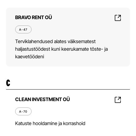
BRAVO RENT OÜ
A-47
Terviklahendused alates väiksematest
haljastustöödest kuni keerukamate tõste- ja
kaevetöödeni
C
CLEAN INVESTMENT OÜ
A-70
Katuste hooldamine ja korrashoid