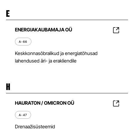
E
ENERGIAKAUBAMAJA OÜ
A-66
Keskkonnasõbralikud ja energiatõhusad
lahendused äri- ja erakliendile
H
HAURATON / OMICRON OÜ
A-47
Drenaažisüsteemid