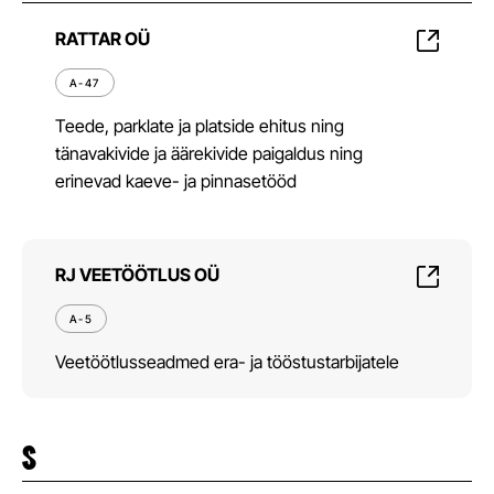
RATTAR OÜ
A-47
Teede, parklate ja platside ehitus ning
tänavakivide ja äärekivide paigaldus ning
erinevad kaeve- ja pinnasetööd
RJ VEETÖÖTLUS OÜ
A-5
Veetöötlusseadmed era- ja tööstustarbijatele
S