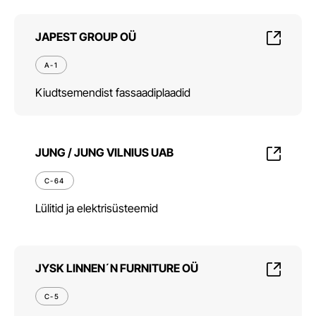
JAPEST GROUP OÜ
A-1
Kiudtsemendist fassaadiplaadid
JUNG / JUNG VILNIUS UAB
C-64
Lülitid ja elektrisüsteemid
JYSK LINNEN´N FURNITURE OÜ
C-5