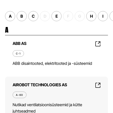
A
B
C
D
E
F
G
H
I
A
ABB AS
C-1
ABB disaintooted, elektritooted ja -süsteemid
AIROBOT TECHNOLOGIES AS
A-60
Nutikad ventilatsioonisüsteemid ja kütte
juhtseadmed