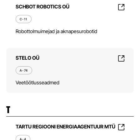
SCHBOT ROBOTICS OÜ
C-11
Robottolmuimejad ja aknapesurobotid
STELO OÜ
A-74
Veetöötlusseadmed
T
TARTU REGIOONI ENERGIAAGENTUUR MTÜ
A-4