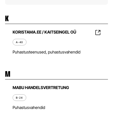
K
KORISTAMA.EE / KAITSEINGEL OÜ
A-40
Puhastusteenused, puhastusvahendid
M
MABU HANDELSVERTRETUNG
B-24
Puhastusvahendid