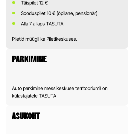
Täispilet 12 €
Sooduspilet 10 € (õpilane, pensionär)
Alla 7 a laps TASUTA
Piletid müügil ka Piletikeskuses.
PARKIMINE
Auto parkimine messikeskuse territooriumil on
külastajatele TASUTA
ASUKOHT