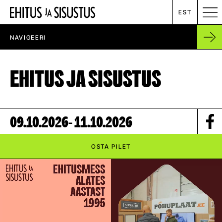
EST
NAVIGEERI
MESSIKALENDER
EHITUS JA SISUSTUS
RENT
ETTEVÕTTEST
09.10.2026
- 11.10.2026
UUDISED
OSTA PILET
KONTAKT